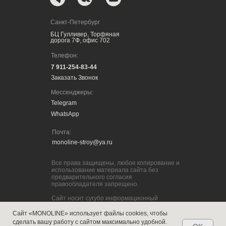
Санкт-Петербург
БЦ Гулливер, Торфяная
дорога 7Ф, офис 702
Телефон:
7 911-254-83-44
Заказать Звонок
Мессенджеры:
Telegram
WhatsApp
Почта:
monoline-stroy@ya.ru
Все права защищены, любое копирование и
использование материала сайта без
предварительного согласия
правообладателя запрещено.
Сайт носит сугубо информационный
характер и не является публичной офертой,
определяемой Статьей 437 (2) ГК РФ.
Сайт «MONOLINE» использует файлы cookies, чтобы
Политика конфеденциальности
сделать вашу работу с сайтом максимально удобной.